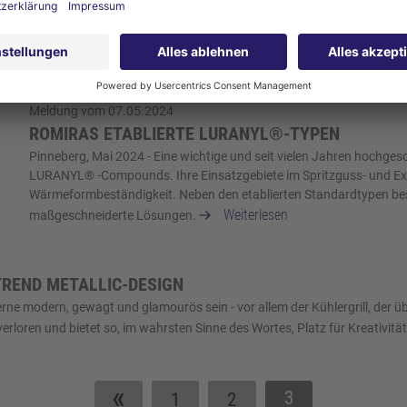
STÄNDIGER.
ss-Design-Lösungen im Automobil-Exterieur sucht, ist bei ROMIRA bereits
n, denn die Vorteile liegen auf der Hand: eine einfachere Produktion, 
Meldung vom 07.05.2024
ROMIRAS ETABLIERTE LURANYL®-TYPEN
Pinneberg, Mai 2024 - Eine wichtige und seit vielen Jahren hochge
LURANYL® -Compounds. Ihre Einsatzgebiete im Spritzguss- und Extr
Wärmeformbeständigkeit. Neben den etablierten Standardtypen bes
Weiterlesen
maßgeschneiderte Lösungen.
TREND METALLIC-DESIGN
f gerne modern, gewagt und glamourös sein - vor allem der Kühlergrill, de
verloren und bietet so, im wahrsten Sinne des Wortes, Platz für Kreativitä
«
3
1
2