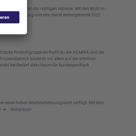
 seit Jahren an der richtigen Adresse. Mit den Mold-In-
keine Nachbereitung und eine damit einhergehende CO2-
schätzte Produktgruppe im Portfolio der ROMIRA sind die
usionsbereich basieren vor allem auf der erhöhten
teht bei Bedarf stets Raum für kundespezifisch
r über einen hohen Wiedererkennungswert verfügt. Mit dem
Weiterlesen
t!