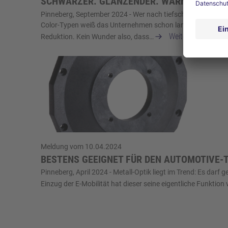
SCHWÄRZER. GLÄNZENDER. WÄRMEFORMBE
Pinneberg, September 2024 - Wer nach tiefschwarzen Highglo
Color-Typen weiß das Unternehmen schon lange zu überzeuge
Weiterlesen
Reduktion. Kein Wunder also, dass…
Meldung vom 10.04.2024
BESTENS GEEIGNET FÜR DEN AUTOMOTIVE-
Pinneberg, April 2024 - Metall-Optik liegt im Trend: Es dar
Einzug der E-Mobilität hat dieser seine eigentliche Funktion 